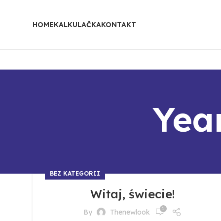
HOME
KALKULAČKA
KONTAKT
Year
BEZ KATEGORII
Witaj, świecie!
1
By
Thenewlook