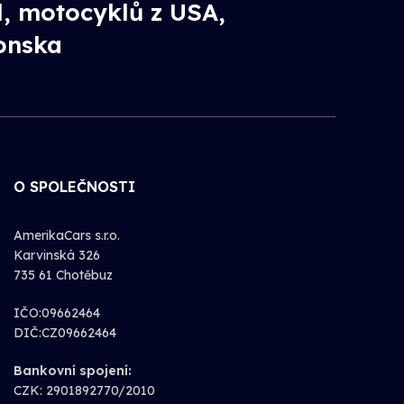
l, motocyklů z USA,
onska
O SPOLEČNOSTI
AmerikaCars s.r.o.
Karvinská 326
735 61 Chotěbuz
IČO:​09662464
DIČ:​CZ09662464
Bankovní spojení:
CZK: ​​2901892770/2010